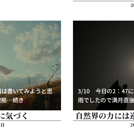
2
回は書いてみようと思
3/10 今日の2：4
根拠…続き
雨でしたので満月直
に気づく
自然界の力には
7日
2