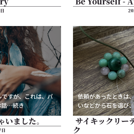
ory
Be Yourself - 
3日
2
ルですが、これは、パ
依頼があったときは
お話…続き
いなどから石を選び
ゃいました。
サイキックリー
ク
7日