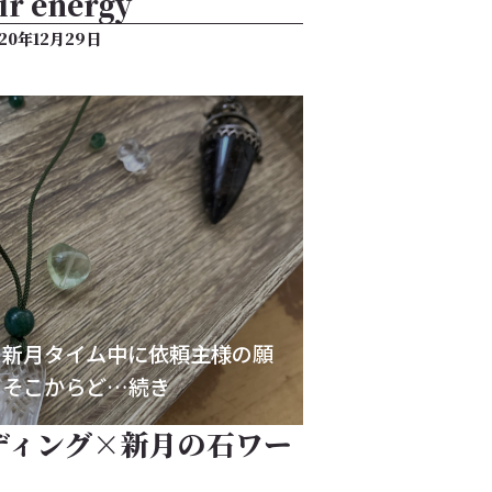
Air energy
020年12月29日
、新月タイム中に依頼主様の願
、そこからど…続き
ディング×新月の石ワー